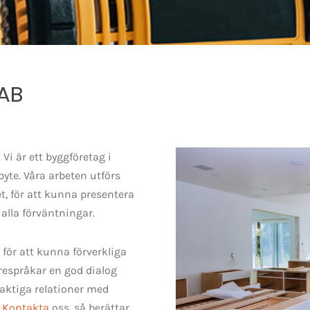
AB
Vi är ett byggföretag i
te. Våra arbeten utförs
t, för att kunna presentera
 alla förväntningar.
för att kunna förverkliga
örespråkar en god dialog
raktiga relationer med
.
Kontakta
oss, så berättar