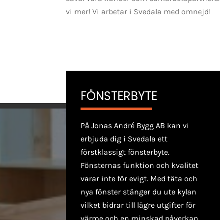
vi mer! Vi arbetar i Svedala med omnejd!
FÖNSTERBYTE
På Jonas André Bygg AB kan vi
erbjuda dig i Svedala ett
förstklassigt fönsterbyte.
Fönsternas funktion och kvalitet
varar inte för evigt. Med täta och
nya fönster stänger du ute kylan
vilket bidrar till lägre utgifter för
värme och en minskad påverkan